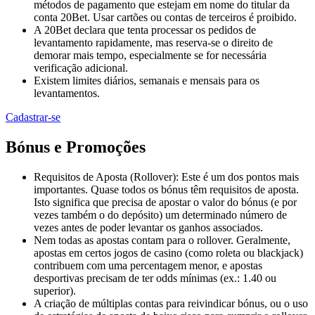
métodos de pagamento que estejam em nome do titular da
conta 20Bet. Usar cartões ou contas de terceiros é proibido.
A 20Bet declara que tenta processar os pedidos de
levantamento rapidamente, mas reserva-se o direito de
demorar mais tempo, especialmente se for necessária
verificação adicional.
Existem limites diários, semanais e mensais para os
levantamentos.
Cadastrar-se
Bónus e Promoções
Requisitos de Aposta (Rollover): Este é um dos pontos mais
importantes. Quase todos os bónus têm requisitos de aposta.
Isto significa que precisa de apostar o valor do bónus (e por
vezes também o do depósito) um determinado número de
vezes antes de poder levantar os ganhos associados.
Nem todas as apostas contam para o rollover. Geralmente,
apostas em certos jogos de casino (como roleta ou blackjack)
contribuem com uma percentagem menor, e apostas
desportivas precisam de ter odds mínimas (ex.: 1.40 ou
superior).
A criação de múltiplas contas para reivindicar bónus, ou o uso