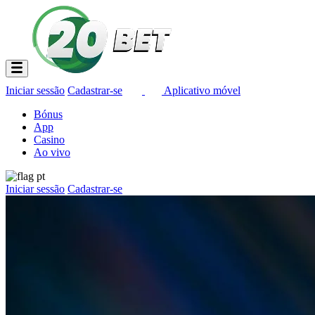
Iniciar sessão
Cadastrar-se
Aplicativo móvel
Bónus
App
Casino
Ao vivo
pt
Iniciar sessão
Cadastrar-se