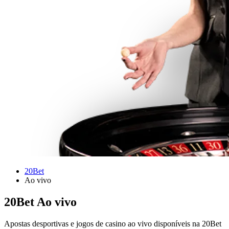
20Bet
Ao vivo
20Bet Ao vivo
Apostas desportivas e jogos de casino ao vivo disponíveis na 20Bet