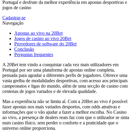
Portugal e desfrute da melhor experiência em apostas desportivas e
jogos de casino
Cadastrar-se
Navegação
Apostas ao vivo na 20Bet
Jogos de casino ao vivo 20Bet
Provedores de software do 20Bet
Conclusão
Perguntas frequentes
A 20Bet tem vindo a conquistar cada vez mais utilizadores em
Portugal por ser uma plataforma de apostas online completa,
pensada para agradar a diferentes perfis de jogadores. Oferece uma
vasta grelha de modalidades desportivas, com acesso aos principais
campeonatos e ligas do mundo, além de uma secção de casino com
centenas de jogos variados e de elevada qualidade.
Mas a experiência não se limita aí. Com a 20Bet ao vivo é possível
fazer apostas nos mais variados desportos, com odds atrativas e
informações que o vão ajudar a fazer a melhor escolha. No Casino
ao vivo, a presença de dealers reais faz com que o utilizador se sinta
num casino físico, sem perder o conforto e a praticidade que o
universo online proporciona.