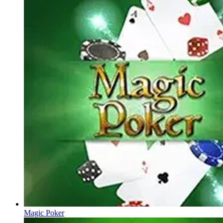
Magic Poker